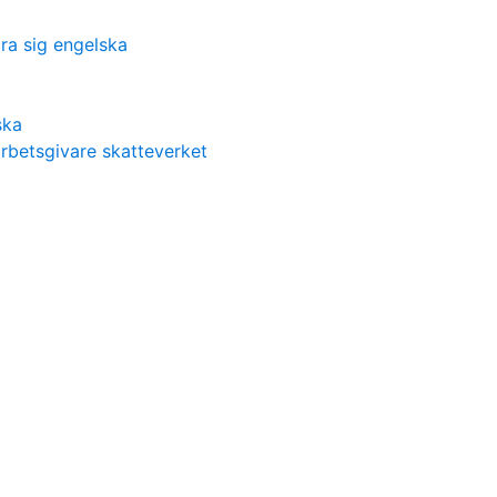
ära sig engelska
ska
rbetsgivare skatteverket