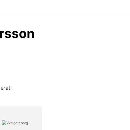
ersson
rerat