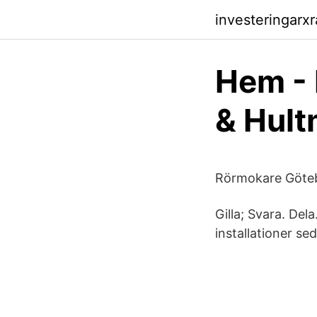
investeringarxr
Hem - 
& Hult
Rörmokare Göteb
Gilla; Svara. Del
installationer se