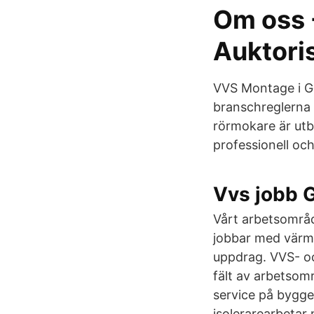
Om oss 
Auktori
VVS Montage i Gö
branschreglerna (
rörmokare är utbi
professionell oc
Vvs jobb G
Vårt arbetsområde
jobbar med värm
uppdrag. VVS- oc
fält av arbetsom
service på byggen
isolerarearbetar 