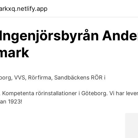
arkxq.netlify.app
Ingenjörsbyrån And
mark
org, VVS, Rörfirma, Sandbäckens RÖR i
a. Kompetenta rörinstallationer i Göteborg. Vi har leve
dan 1923!