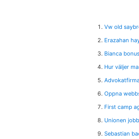
Vw old sayb
Erazahan ha
Bianca bonus
Hur väljer ma
Advokatfirma
Oppna webb
First camp a
Unionen job
Sebastian b