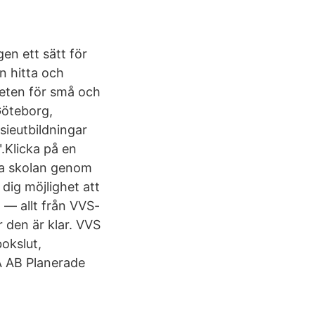
gen ett sätt för
n hitta och
beten för små och
Göteborg,
ieutbildningar
Klicka på en
kta skolan genom
dig möjlighet att
 — allt från VVS-
r den är klar. VVS
okslut,
A AB Planerade