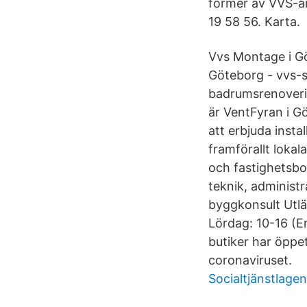
former av VVS-a
19 58 56. Karta.
Vvs Montage i G
Göteborg - vvs-se
badrumsrenovering
är VentFyran i G
att erbjuda insta
framförallt loka
och fastighetsbo
teknik, administr
byggkonsult Utl
Lördag: 10-16 (En
butiker har öppet
coronaviruset.
Socialtjänstlage