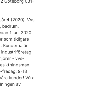
02 Göteborg 031-
året (2020). Vvs
g, badrum,
edan 1 juni 2020
r som tidigare
t. Kunderna är
 industriföretag
jörer - vvs-
 besiktningsman,
-fredag: 9-18
 våra kunder! Våra
idningen av