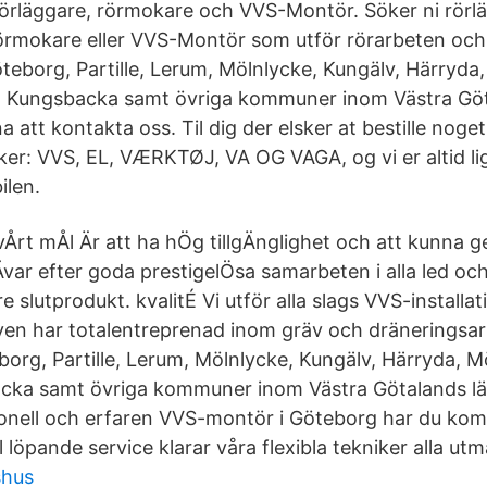
örläggare, rörmokare och VVS-Montör. Söker ni rörl
örmokare eller VVS-Montör som utför rörarbeten oc
Göteborg, Partille, Lerum, Mölnlycke, Kungälv, Härryda
, Kungsbacka samt övriga kommuner inom Västra Göt
 att kontakta oss. Til dig der elsker at bestille noget
r: VVS, EL, VÆRKTØJ, VA OG VAGA, og vi er altid li
ilen.
 vÅrt mÅl Är att ha hÖg tillgÄnglighet och att kunna 
Ävar efter goda prestigelÖsa samarbeten i alla led o
tre slutprodukt. kvalitÉ Vi utför alla slags VVS-installat
även har totalentreprenad inom gräv och dräneringsar
rg, Partille, Lerum, Mölnlycke, Kungälv, Härryda, Mö
cka samt övriga kommuner inom Västra Götalands län
ionell och erfaren VVS-montör i Göteborg har du komm
ll löpande service klarar våra flexibla tekniker alla ut
shus