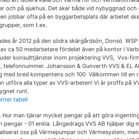
r och på sjukhus. Det sker både vid nybyggnad oc
ren jobbar ofta på en byggarbetsplats där arbetet sk
rupper, som t.ex.
ades år 2012 på den södra skärgårdsön, Donsö WSP 
av ca 50 medarbetare fördelat även på kontor i Var
juder konsulttjänster inom projektering VVS, Vvs-fir
r, telefonnummer. Johansson & Gunverth VVS & EL AB
ag med bred kompentens och 100 Välkommen till en 
 utföra alla typer av VVS-arbeten! Vi är proffs på 
dygnet runt.
enter tabell
 Hur man tjänar mycket pengar på att göra ingentin
ch pengar - 01 enkla Långedrags VVS AB hjälper dig m
ialiserat oss på Värmepumpar och Värmesystem, men 