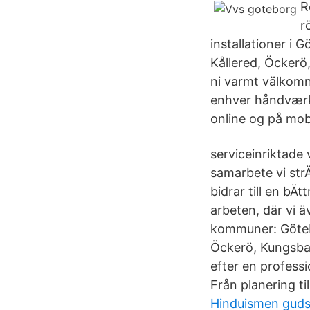
R
r
installationer i 
Kållered, Öckerö
ni varmt välkomna
enhver håndværke
online og på mob
serviceinriktade
samarbete vi str
bidrar till en bÄt
arbeten, där vi 
kommuner: Götebo
Öckerö, Kungsba
efter en profess
Från planering ti
Hinduismen gud