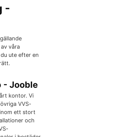
 -
 gällande
 av våra
 du ute efter en
ätt.
b - Jooble
årt kontor. Vi
 övriga VVS-
inom ett stort
allationer och
VVS-
naler i bostäder,