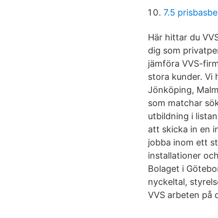
7.5 prisbasb
Här hittar du VVS
dig som privatper
jämföra VVS-firm
stora kunder. Vi
Jönköping, Malm
som matchar sök
utbildning i list
att skicka in en
jobba inom ett s
installationer oc
Bolaget i Götebo
nyckeltal, styre
VVS arbeten på d