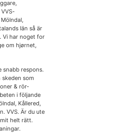
äggare,
h VVS-
, Mölndal,
alands län så är
. Vi har noget for
ge om hjørnet,
ge snabb respons.
ch skeden som
ioner & rör-
beten i följande
lndal, Kållered,
. VVS. Är du ute
it helt rätt.
maningar.