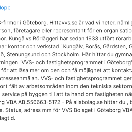
elopp
-firmor i Göteborg. Hittavvs.se är vad vi heter, nämli
son, företagare eller representant för en organisatio
or. Kungälvs Rörläggeri har sedan 1933 utfört rörar
 har kontor och verkstad i Kungälv, Borås, Gårdsten, 
ö, Stenungsund och Stockholm. Här hittar du gymnas
ningen "VVS- och fastighetsprogrammet i Göteborg".
an för att läsa mer om den och få möjlighet att konta
 intresseanmälan. VVS- och fastighetsprogrammet ger 
tort fält av arbetsområden inom den tekniska sektorn
h service på byggen till att ta hand om fastigheten nä
rg VBA AB,556663-5172 - På allabolag.se hittar du , b
lse, Status, adress mm för VVS Bolaget i Göteborg VB
agtid.