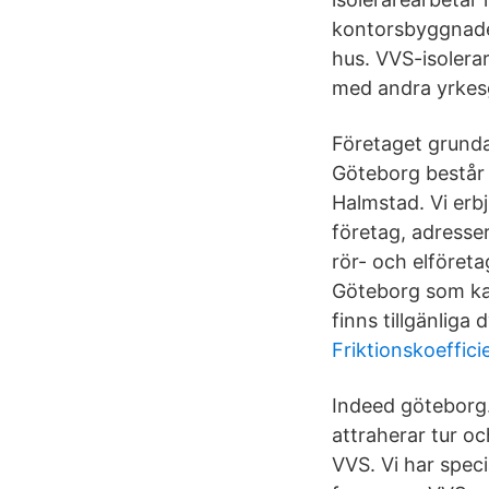
kontorsbyggnade
hus. VVS-isolera
med andra yrkesg
Företaget grund
Göteborg består 
Halmstad. Vi erb
företag, adresse
rör- och elföret
Göteborg som kan
finns tillgänliga 
Friktionskoeffici
Indeed göteborg.
attraherar tur o
VVS. Vi har spec