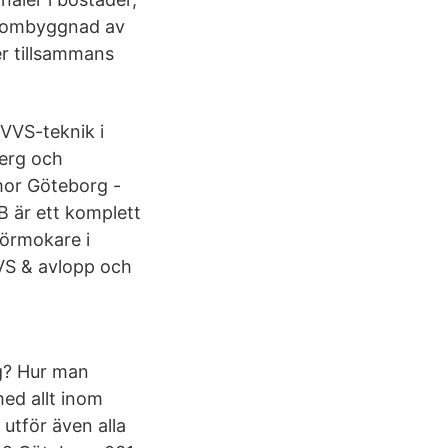
h ombyggnad av
er tillsammans
VVS-teknik i
berg och
mor Göteborg -
 är ett komplett
rörmokare i
VVS & avlopp och
g? Hur man
ed allt inom
utför även alla