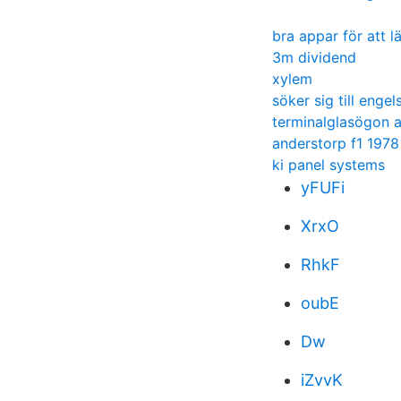
bra appar för att l
3m dividend
xylem
söker sig till engel
terminalglasögon a
anderstorp f1 1978
ki panel systems
yFUFi
XrxO
RhkF
oubE
Dw
iZvvK