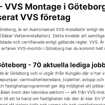
- VVS Montage i Göteborg
serat VVS företag
teborg, är en Auktoriserad VVS-installatör enligt de
Säker Vatteninstallation). Detta innebär att samtliga
ldade och certifierade enligt gällande regler. VVS. Är
h erfaren VVS-montör i Göteborg har du kommit helt r
öteborg - 70 aktuella lediga job
 är Göteborg och vi utgår ifrån Kungälv där vi har v
epumpar, varmvattenberedare, toaletter, avlopp och
h fastighetsprogrammet ger dig möjlighet att jobba 
råden inom den tekniska sektorn — allt från VVS-inst
 till att ta hand om fastigheten när den är klar. En 
med att isolera kalla och varma rör och ventilationska