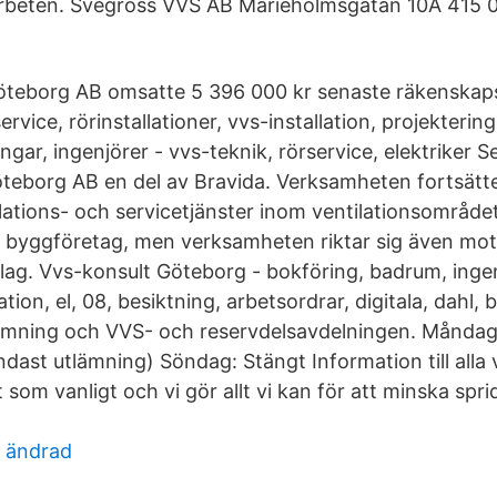
rbeten. Svegross VVS AB Marieholmsgatan 10A 415 
öteborg AB omsatte 5 396 000 kr senaste räkenskaps
rvice, rörinstallationer, vvs-installation, projekterin
ar, ingenjörer - vvs-teknik, rörservice, elektriker S
öteborg AB en del av Bravida. Verksamheten fortsätte
llations- och servicetjänster inom ventilationsområde
la byggföretag, men verksamheten riktar sig även mot
lag. Vvs-konsult Göteborg - bokföring, badrum, ingen
ation, el, 08, besiktning, arbetsordrar, digitala, dahl,
ämning och VVS- och reservdelsavdelningen. Måndag
dast utlämning) Söndag: Stängt Information till alla
 som vanligt och vi gör allt vi kan för att minska spr
n ändrad