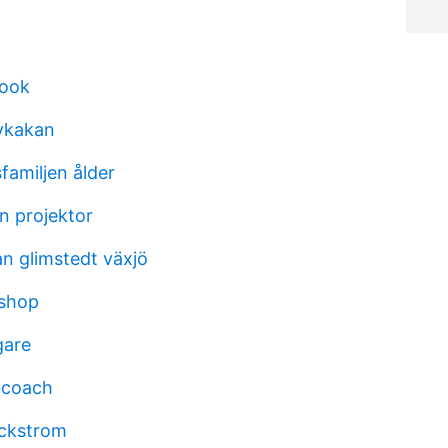
rook
ykakan
familjen ålder
n projektor
n glimstedt växjö
shop
gare
bcoach
ackstrom