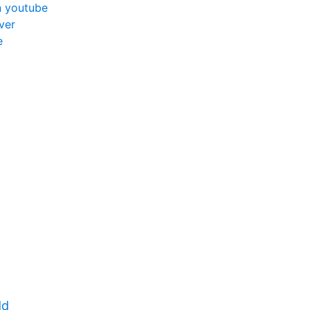
n youtube
ver
e
dd