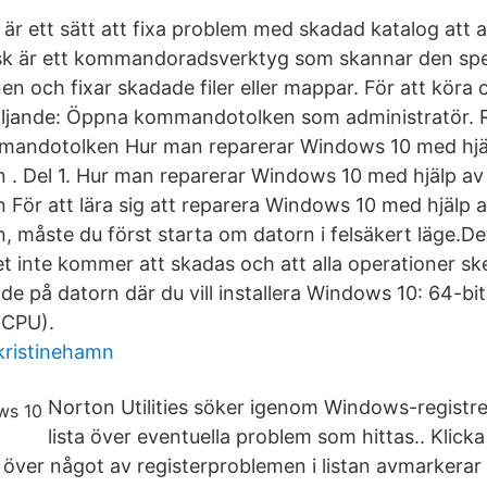
 är ett sätt att fixa problem med skadad katalog att
sk är ett kommandoradsverktyg som skannar den spe
en och fixar skadade filer eller mappar. För att köra
öljande: Öppna kommandotolken som administratör. 
andotolken Hur man reparerar Windows 10 med hjä
. Del 1. Hur man reparerar Windows 10 med hjälp av
ör att lära sig att reparera Windows 10 med hjälp 
måste du först starta om datorn i felsäkert läge.D
met inte kommer att skadas och att alla operationer sk
nde på datorn där du vill installera Windows 10: 64-bit
(CPU).
 kristinehamn
Norton Utilities söker igenom Windows-registre
lista över eventuella problem som hittas.. Klick
 över något av registerproblemen i listan avmarkerar