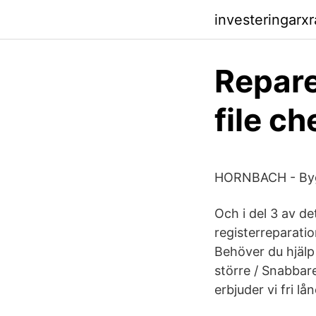
investeringarxr
Repare
file c
HORNBACH - Bygg
Och i del 3 av d
registerreparati
Behöver du hjälp 
större / Snabbar
erbjuder vi fri lån