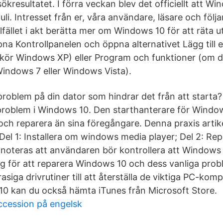
sökresultatet. I förra veckan blev det officiellt att W
juli. Intresset från er, våra användare, läsare och följ
tillfället i akt berätta mer om Windows 10 för att räta u
a Kontrollpanelen och öppna alternativet Lägg till el
kör Windows XP) eller Program och funktioner (om 
indows 7 eller Windows Vista).
roblem på din dator som hindrar det från att starta?
rtproblem i Windows 10. Den starthanterare för Windo
 och reparera än sina föregångare. Denna praxis artik
Del 1: Installera om windows media player; Del 2: R
noteras att användaren bör kontrollera att Windows
g för att reparera Windows 10 och dess vanliga prob
trasiga drivrutiner till att återställa de viktiga PC-
0 kan du också hämta iTunes från Microsoft Store.
ccession på engelsk