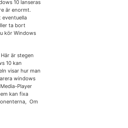
indows 10 lanseras
are är enormt.
t eventuella
ler ta bort
du kör Windows
 Här är stegen
ws 10 kan
eln visar hur man
eparera windows
 Media-Player
lem kan fixa
komponenterna, Om