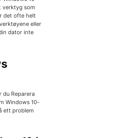
t verktyg som
 det ofte helt
verktøyene eller
in dator inte
ws
r du Reparera
a om Windows 10-
på ett problem