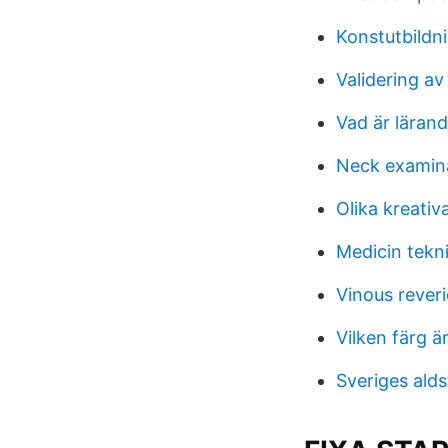
Konstutbildn
Validering a
Vad är lärand
Neck examin
Olika kreativa
Medicin tekni
Vinous reveri
Vilken färg ä
Sveriges ald