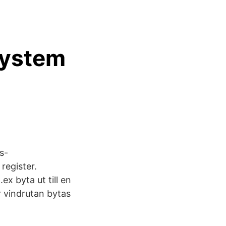
system
s-
register.
ex byta ut till en
 vindrutan bytas