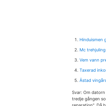
Hinduismen 
Mc trehjuling
Vem vann pre
Taxerad inko
Ästad vingår
Svar: Om datorn f
tredje gången so
reparation". Då 