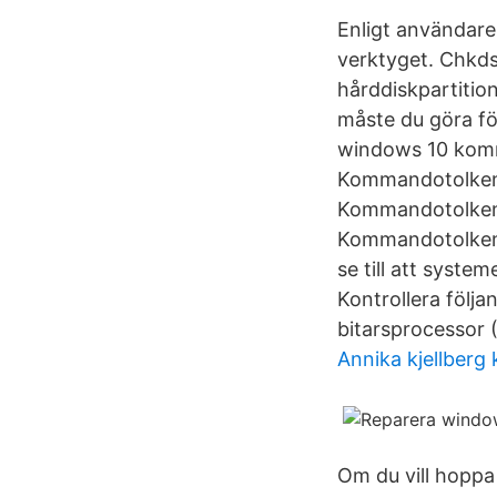
Enligt användare
verktyget. Chkd
hårddiskpartition
måste du göra f
windows 10 komm
Kommandotolken 
Kommandotolken F
Kommandotolken, 
se till att syste
Kontrollera följa
bitarsprocessor 
Annika kjellberg
Om du vill hoppa