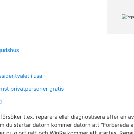
gudshus
sidentvalet i usa
mst privatpersoner gratis
d
örsöker t.ex. reparera eller diagnostisera efter en a
m du startar datorn kommer datorn att "Förbereda 
har du gjort rätt och WinRe kommer att startas. Repa