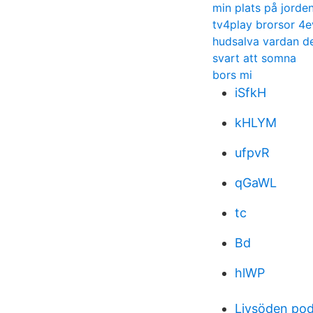
min plats på jorde
tv4play brorsor 4e
hudsalva vardan d
svart att somna
bors mi
iSfkH
kHLYM
ufpvR
qGaWL
tc
Bd
hlWP
Livsöden po