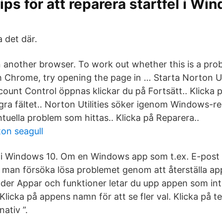
ips för att reparera startfel i Wi
 det där.
 another browser. To work out whether this is a pro
 Chrome, try opening the page in … Starta Norton Ut
count Control öppnas klickar du på Fortsätt.. Klicka 
ögra fältet.. Norton Utilities söker igenom Windows-re
ntuella problem som hittas.. Klicka på Reparera..
ton seagull
i Windows 10. Om en Windows app som t.ex. E-post 
man försöka lösa problemet genom att återställa appe
der Appar och funktioner letar du upp appen som int
 Klicka på appens namn för att se fler val. Klicka på t
ativ ”.