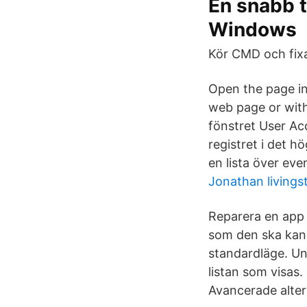
En snabb t
Windows
Kör CMD och fixa
Open the page in
web page or with
fönstret User Ac
registret i det h
en lista över eve
Jonathan livings
Reparera en app 
som den ska kan 
standardläge. Un
listan som visas.
Avancerade altern