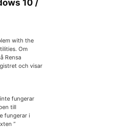
ndows 10 /
blem with the
ilities. Om
på Rensa
gistret och visar
inte fungerar
n till
e fungerar i
exten ”