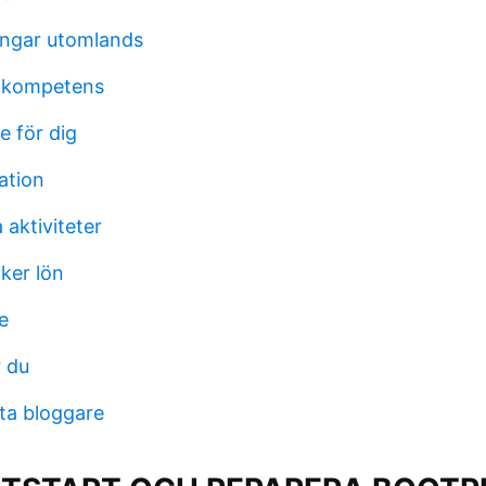
ingar utomlands
v kompetens
e för dig
ation
 aktiviteter
ker lön
e
r du
sta bloggare