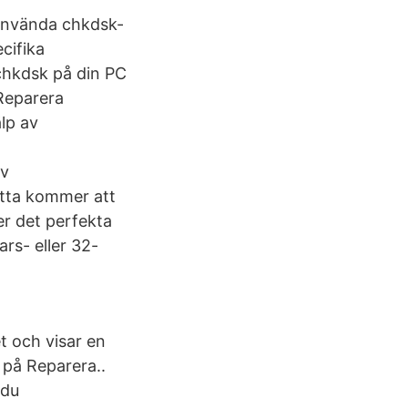
 använda chkdsk-
cifika
 chkdsk på din PC
Reparera
lp av
av
etta kommer att
er det perfekta
ars- eller 32-
t och visar en
a på Reparera..
 du