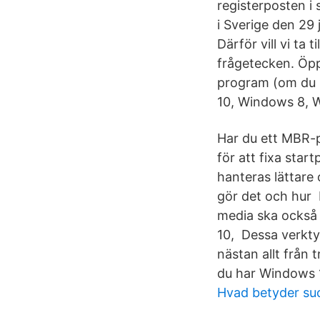
registerposten i 
i Sverige den 29 
Därför vill vi ta 
frågetecken. Öppn
program (om du 
10, Windows 8, W
Har du ett MBR-p
för att fixa sta
hanteras lättare
gör det och hur 
media ska också 
10, Dessa verkty
nästan allt från 
du har Windows 1
Hvad betyder su